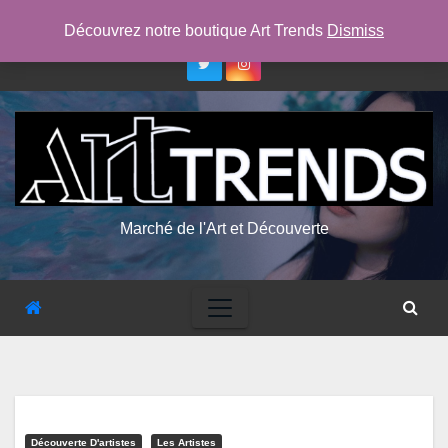
Skip
jeu. Août 6th, 2026
6:29:50 AM
Découvrez notre boutique Art Trends
Dismiss
to
content
Marché de l'Art et Découverte
Découverte D'artistes
Les Artistes