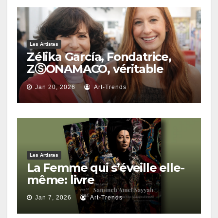
Les Artistes
Zélika García, Fondatrice,
ZⓈONAMACO, véritable
intervention structurelle au
Jan 20, 2026
Art-Trends
sein de l’économie
culturelle de l’Amérique
latine
Les Artistes
La Femme qui s’éveille elle-
même: livre
Jan 7, 2026
Art-Trends