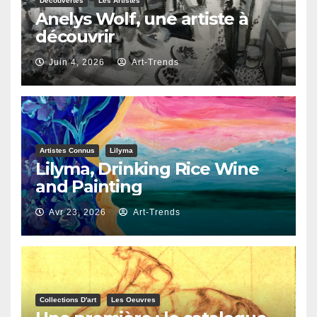
Découvertes
Les Artistes
Anelys Wolf, une artiste à
découvrir
Juin 4, 2026
Art-Trends
Artistes Connus
Lilyma
Lilyma, Drinking Rice Wine
and Painting
Avr 23, 2026
Art-Trends
Collections D'art
Les Oeuvres