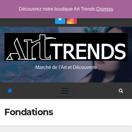
Skip
sam. Août 8th, 2026
2:00:25 AM
Découvrez notre boutique Art Trends
Dismiss
to
content
Marché de l'Art et Découverte
Fondations