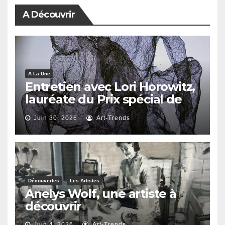
A Découvrir
A La Une
Entretien avec Lori Horowitz,
lauréate du Prix spécial de
reconnaissance artistique
Juin 30, 2026
Art-Trends
2026
Découvertes
Les Artistes
Anelys Wolf, une artiste à
découvrir
Juin 4, 2026
Art-Trends