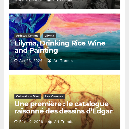
Artistes Connus
Lilyma
Lilyma, Drinking Rice Wine
and Painting
Avr 23, 2026
Art-Trends
Collections D'art
Les Oeuvres
Une première : le catalogue
raisonné des dessins d’Edgar
Degas
Fév 19, 2026
Art-Trends