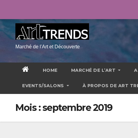
Skip
ven. Août 7th, 2026
5:55:52 AM
to
content
Marché de l'Art et Découverte
HOME
MARCHÉ DE L’ART
A
EVENTS/SALONS
À PROPOS DE ART T
Mois :
septembre 2019