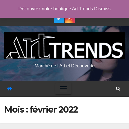
Skip
ven. Août 7th, 2026
10:36:00 PM
Découvrez notre boutique Art Trends
Dismiss
to
content
Marché de l'Art et Découverte
Mois :
février 2022