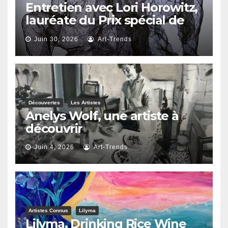
Entretien avec Lori Horowitz,
lauréate du Prix spécial de
reconnaissance artistique
Juin 30, 2026
Art-Trends
2026
Découvertes
Les Artistes
Anelys Wolf, une artiste à
découvrir
Juin 4, 2026
Art-Trends
Artistes Connus
Lilyma
Lilyma, Drinking Rice Wine