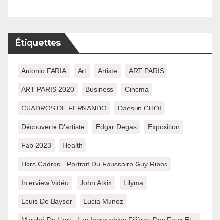
Étiquettes
Antonio FARIA
Art
Artiste
ART PARIS
ART PARIS 2020
Business
Cinema
CUADROS DE FERNANDO
Daesun CHOI
Découverte D'artiste
Edgar Degas
Exposition
Fab 2023
Health
Hors Cadres - Portrait Du Faussaire Guy Ribes
Interview Vidéo
John Atkin
Lilyma
Louis De Bayser
Lucia Munoz
Marché De L'art : Les Incroyables Filières Des Faux Et