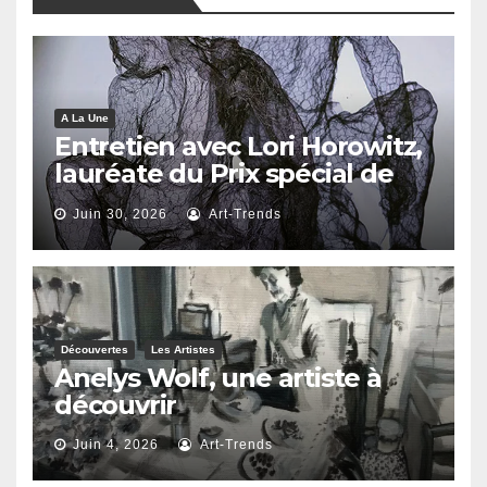
A La Une
Entretien avec Lori Horowitz,
lauréate du Prix spécial de
reconnaissance artistique
Juin 30, 2026
Art-Trends
2026
Découvertes
Les Artistes
Anelys Wolf, une artiste à
découvrir
Juin 4, 2026
Art-Trends