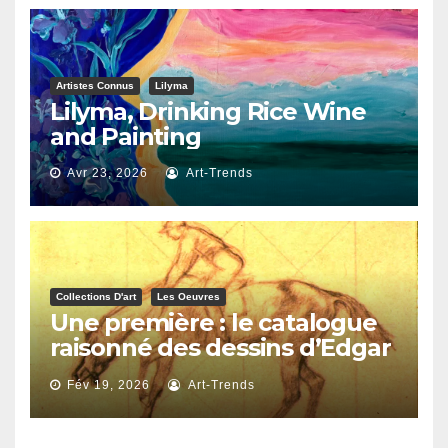
Artistes Connus
Lilyma
Lilyma, Drinking Rice Wine
and Painting
Avr 23, 2026
Art-Trends
Collections D'art
Les Oeuvres
Une première : le catalogue
raisonné des dessins d’Edgar
Degas
Fév 19, 2026
Art-Trends