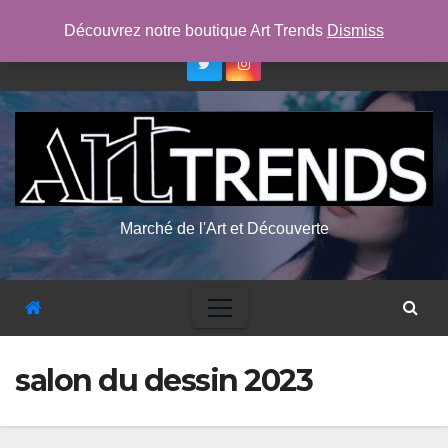
Skip
ven. Août 7th, 2026
7:47:32 PM
Découvrez notre boutique Art Trends
Dismiss
to
content
Marché de l'Art et Découverte
salon du dessin 2023