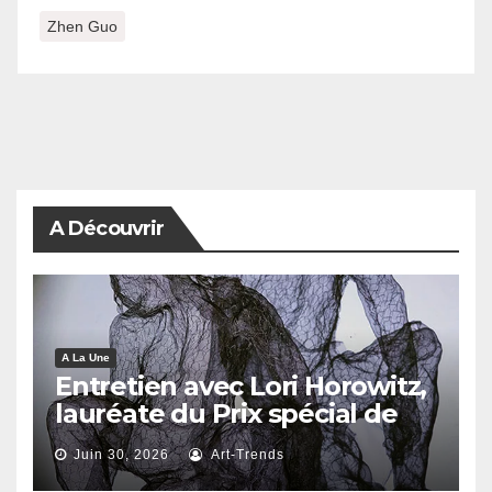
Zhen Guo
A Découvrir
A La Une
Entretien avec Lori Horowitz,
lauréate du Prix spécial de
reconnaissance artistique
Juin 30, 2026
Art-Trends
2026