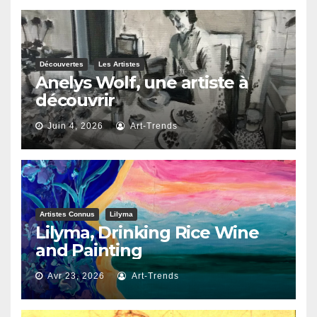
Découvertes
Les Artistes
Anelys Wolf, une artiste à
découvrir
Juin 4, 2026
Art-Trends
Artistes Connus
Lilyma
Lilyma, Drinking Rice Wine
and Painting
Avr 23, 2026
Art-Trends