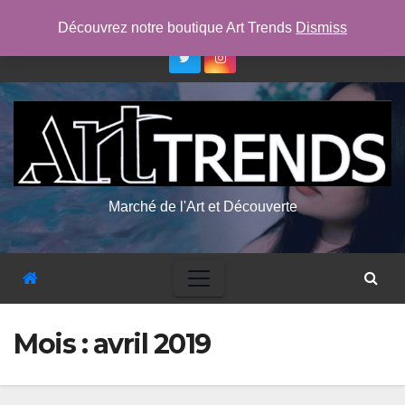
Skip
ven. Août 7th, 2026
1:57:02 AM
Découvrez notre boutique Art Trends
Dismiss
to
content
Marché de l'Art et Découverte
Mois :
avril 2019