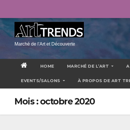
Skip
ven. Août 7th, 2026
2:31:55 AM
to
content
Marché de l'Art et Découverte
HOME
MARCHÉ DE L’ART
A
EVENTS/SALONS
À PROPOS DE ART T
Mois :
octobre 2020