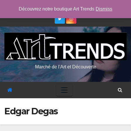
Skip
ven. Août 7th, 2026
6:15:23 AM
Découvrez notre boutique Art Trends
Dismiss
to
content
Marché de l'Art et Découverte
Edgar Degas