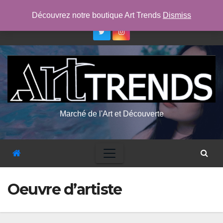
Skip
ven. Août 7th, 2026
2:52:56 AM
Découvrez notre boutique Art Trends
Dismiss
to
content
Marché de l'Art et Découverte
Oeuvre d’artiste