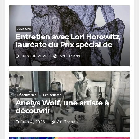
A La Une
Entretien avec Lori Horowitz,
lauréate du Prix spécial de
reconnaissance artistique
Juin 30, 2026
Art-Trends
2026
Découvertes
Les Artistes
Anelys Wolf, une artiste à
découvrir
Juin 4, 2026
Art-Trends