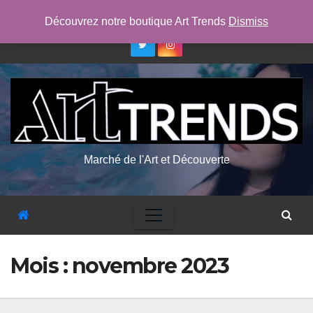
Skip
jeu. Août 6th, 2026
3:37:21 AM
Découvrez notre boutique Art Trends
Dismiss
to
content
Marché de l'Art et Découverte
Mois :
novembre 2023