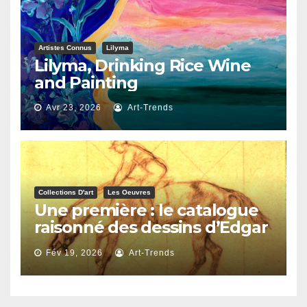
Artistes Connus
Lilyma
Lilyma, Drinking Rice Wine
and Painting
Avr 23, 2026
Art-Trends
Collections D'art
Les Oeuvres
Une première : le catalogue
raisonné des dessins d’Edgar
Degas
Fév 19, 2026
Art-Trends