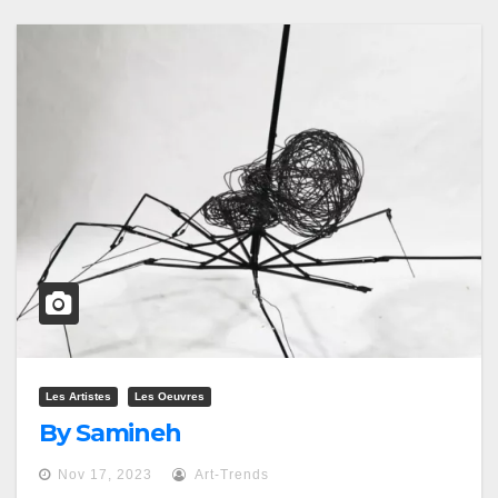
Les Artistes
Les Oeuvres
By Samineh
Nov 17, 2023
Art-Trends