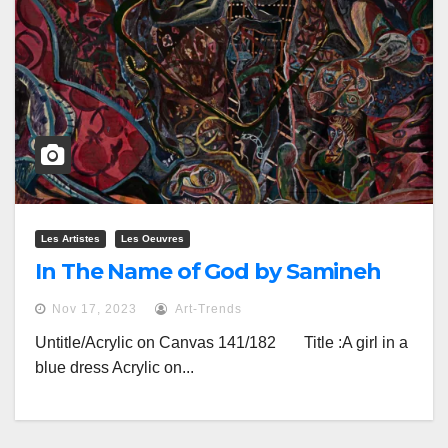
Les Artistes
Les Oeuvres
In The Name of God by Samineh
Nov 17, 2023
Art-Trends
Untitle/Acrylic on Canvas 141/182 Title :A girl in a
blue dress Acrylic on...