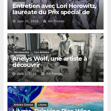
Entretien avec Lori Horowitz,
lauréate du Prix spécial de
reconnaissance artistique
Juin 30, 2026
Art-Trends
2026
Découvertes
Les Artistes
Anelys Wolf, une artiste à
découvrir
Juin 4, 2026
Art-Trends
Artistes Connus
Lilyma