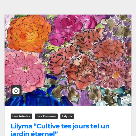
Les Artistes
Les Oeuvres
Lilyma
Lilyma “Cultive tes jours tel un
jardin éternel”