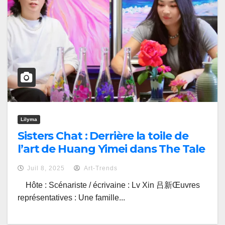
Lilyma
Sisters Chat : Derrière la toile de
l’art de Huang Yimei dans The Tale
of Rose, un an après sa première
Juil 8, 2025
Art-Trends
Hôte : Scénariste / écrivaine : Lv Xin 吕新Œuvres
représentatives : Une famille...