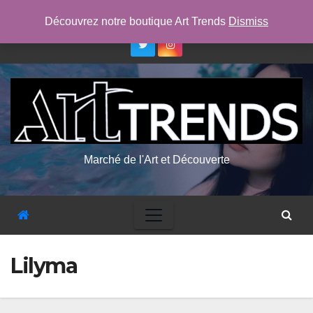
Skip
ven. Août 7th, 2026
4:11:01 AM
Découvrez notre boutique Art Trends
Dismiss
to
content
Marché de l'Art et Découverte
Lilyma