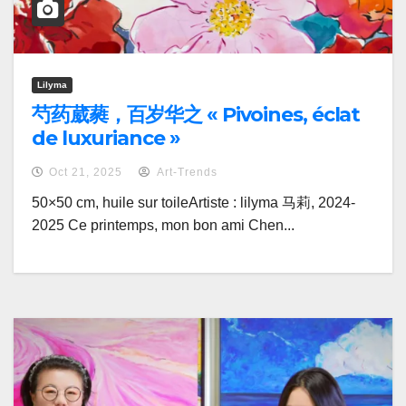
Lilyma
芍药葳蕤，百岁华之 « Pivoines, éclat
de luxuriance »
Oct 21, 2025
Art-Trends
50×50 cm, huile sur toileArtiste : lilyma 马莉, 2024-
2025 Ce printemps, mon bon ami Chen...