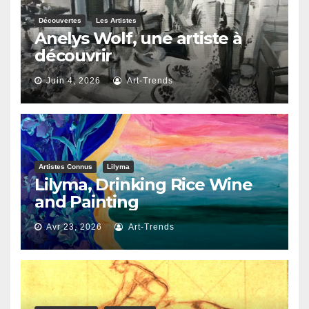
Découvertes
Les Artistes
Anelys Wolf, une artiste à
découvrir
Juin 4, 2026
Art-Trends
Artistes Connus
Lilyma
Lilyma, Drinking Rice Wine
and Painting
Avr 23, 2026
Art-Trends