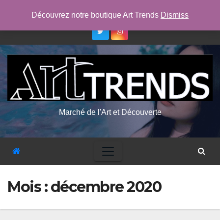
Skip
ven. Août 7th, 2026
3:44:49 PM
Découvrez notre boutique Art Trends
Dismiss
to
content
Marché de l'Art et Découverte
Mois :
décembre 2020