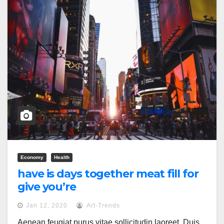
Economy
Health
have is days together meat fill for
give you’re
Jan 12, 2020
Art-Trends
Aenean feugiat purus vitae sollicitudin laoreet. Duis