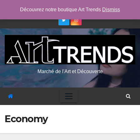
Skip
dim. Août 9th, 2026
7:47:03 AM
Découvrez notre boutique Art Trends
Dismiss
to
content
Marché de l'Art et Découverte
Economy