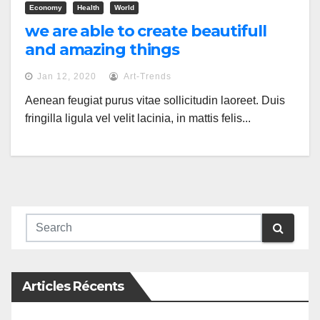
Economy
Health
World
we are able to create beautifull
and amazing things
Jan 12, 2020
Art-Trends
Aenean feugiat purus vitae sollicitudin laoreet. Duis
fringilla ligula vel velit lacinia, in mattis felis...
Articles Récents