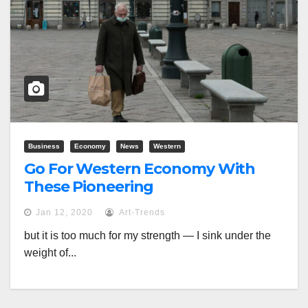
Business
Economy
News
Western
Go For Western Economy With
These Pioneering
Jan 12, 2020
Art-Trends
but it is too much for my strength — I sink under the
weight of...