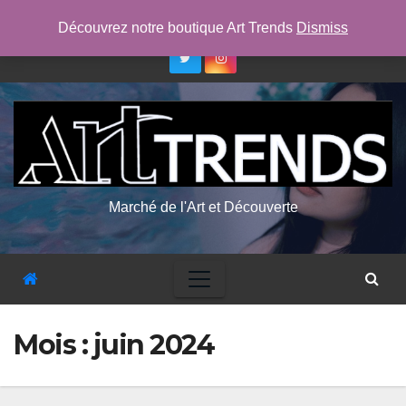
Skip
jeu. Août 6th, 2026
11:59:02 AM
Découvrez notre boutique Art Trends
Dismiss
to
content
Marché de l'Art et Découverte
Mois :
juin 2024