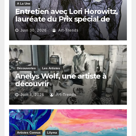
A La Une
Entretien avec Lori Horowitz,
lauréate du Prix spécial de
reconnaissance artistique
Juin 30, 2026
Art-Trends
2026
Découvertes
Les Artistes
Anelys Wolf, une artiste à
découvrir
Juin 4, 2026
Art-Trends
Artistes Connus
Lilyma