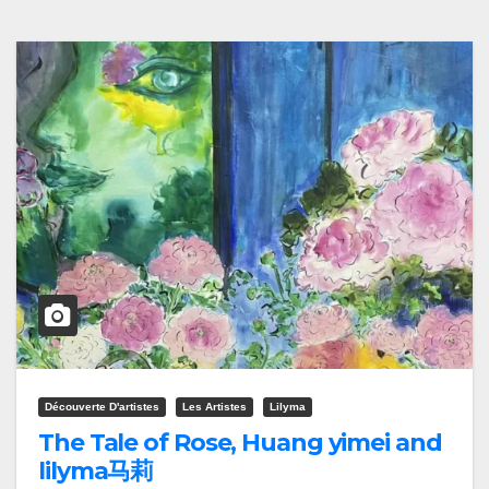
Découverte D'artistes
Les Artistes
Lilyma
The Tale of Rose, Huang yimei and
lilyma马莉