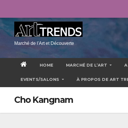
Skip
jeu. Août 6th, 2026
11:23:14 AM
to
content
Marché de l'Art et Découverte
HOME
MARCHÉ DE L’ART
A
EVENTS/SALONS
À PROPOS DE ART T
Cho Kangnam