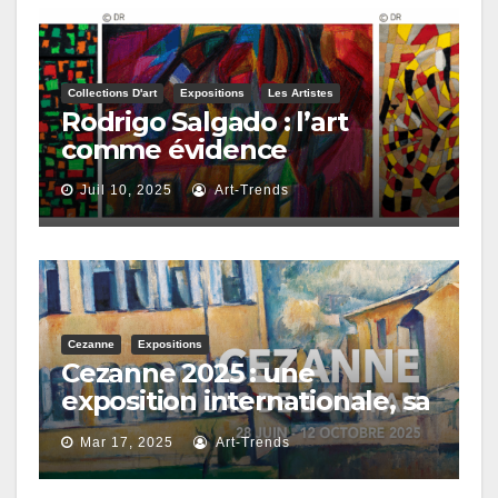
Collections D'art
Expositions
Les Artistes
Rodrigo Salgado : l’art
comme évidence
Juil 10, 2025
Art-Trends
Cezanne
Expositions
Cezanne 2025 : une
exposition internationale, sa
demeure, son atelier, ses
Mar 17, 2025
Art-Trends
paysages…