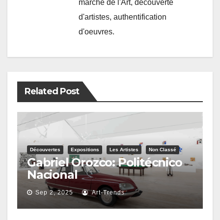
marché de l'Art, découverte
d'artistes, authentification
d'oeuvres.
Related Post
Découvertes
Expositions
Les Artistes
Non Classé
Gabriel Orozco: Politécnico
Nacional
Sep 2, 2025
Art-Trends