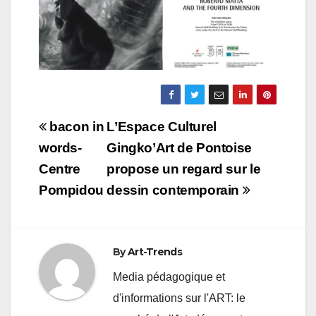
Navigation
bacon in
L’Espace Culturel
de
words-
Gingko’Art de Pontoise
Centre
propose un regard sur le
l’article
Pompidou
dessin contemporain
By
Art-Trends
Media pédagogique et
d'informations sur l'ART: le