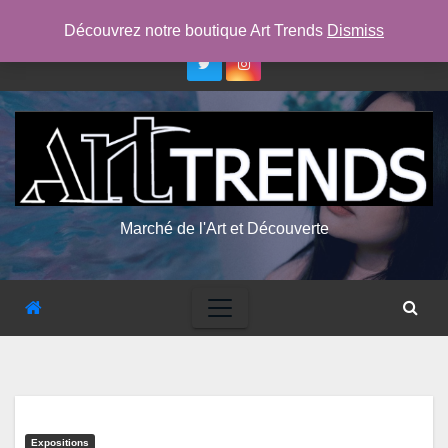
Skip
jeu. Août 6th, 2026
11:37:21 AM
Découvrez notre boutique Art Trends
Dismiss
to
content
Marché de l'Art et Découverte
Expositions