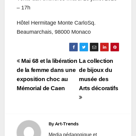
– 17h
Hôtel Hermitage Monte CarloSq.
Beaumarchais, 98000 Monaco
Navigation
Mai 68 et la libération
La collection
de
de la femme dans une
de bijoux du
exposition choc au
musée des
l’article
Mémorial de Caen
Arts décoratifs
By
Art-Trends
Media pédagogique et