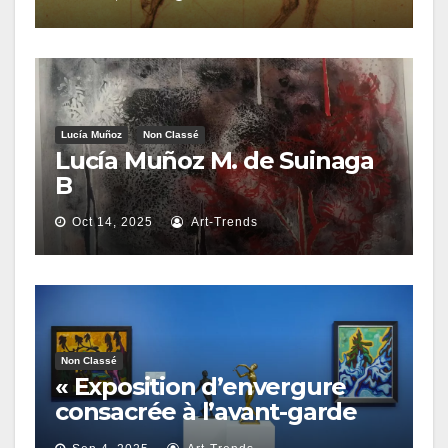
Lucía Muñoz
Non Classé
Lucía Muñoz M. de Suinaga
B
Oct 14, 2025
Art-Trends
Non Classé
« Exposition d’envergure
consacrée à l’avant-garde
allemande à l’occasion d’un