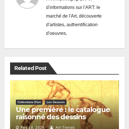
d'informations sur l'ART: le
marché de l'Art, découverte
d'artistes, authentification
d'oeuvres.
Related Post
Collections D'art
Les Oeuvres
Une première : le catalogue
raisonné des dessins
d’Edgar Degas
Fév 19, 2026
Art-Trends