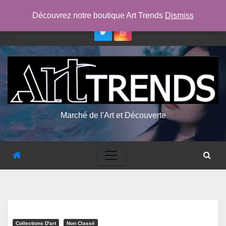
Skip
lun. Août 10th, 2026
7:40:18 PM
Découvrez notre boutique Art Trends
Dismiss
to
content
Marché de l'Art et Découverte
Collections D'art
Non Classé