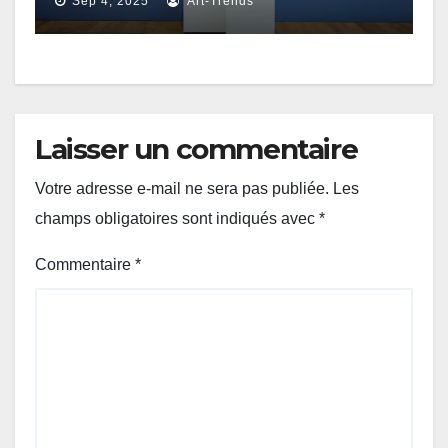
Sep 4, 2025
Art-Trends
don / Museum Wiesbaden »
Laisser un commentaire
Votre adresse e-mail ne sera pas publiée.
Les
champs obligatoires sont indiqués avec
*
Commentaire
*