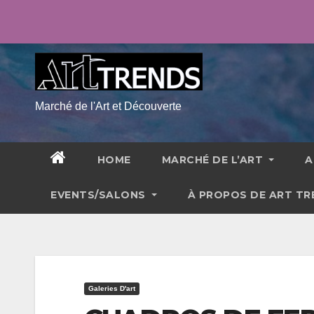
Skip
ven. Août 7th, 2026
12:01:26 AM
to
content
Marché de l'Art et Découverte
HOME
MARCHÉ DE L’ART
A
EVENTS/SALONS
À PROPOS DE ART T
Galeries D'art