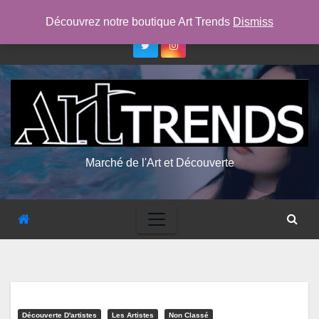
Skip
jeu. Août 6th, 2026
6:51:34 PM
Découvrez notre boutique Art Trends
Dismiss
to
content
Marché de l'Art et Découverte
Découverte D'artistes
Les Artistes
Non Classé