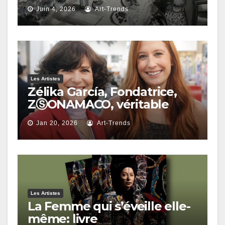
Juin 4, 2026
Art-Trends
Les Artistes
Zélika García, Fondatrice,
ZⓈONAMACO, véritable
intervention structurelle au
Jan 20, 2026
Art-Trends
sein de l’économie
culturelle de l’Amérique
latine
Les Artistes
La Femme qui s’éveille elle-
même: livre