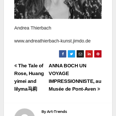
Andrea Thierbach
www.andreathierbach-kunst.jimdo.de
Navigation
The Tale of
ANNA BOCH UN
de
Rose, Huang
VOYAGE
yimei and
IMPRESSIONNISTE, au
l’article
lilyma马莉
Musée de Pont-Aven
By
Art-Trends