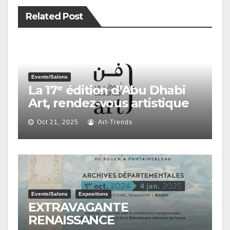
Related Post
Events/salons
La 17ᵉ édition d’Abu Dhabi
Art, rendez-vous artistique
majeur
Oct 21, 2025
Art-Trends
Events/salons
Expositions
EXTRAVAGANTE
RENAISSANCE