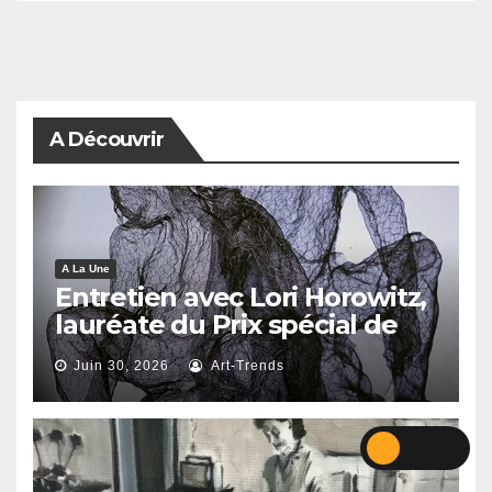
A Découvrir
A La Une
Entretien avec Lori Horowitz,
lauréate du Prix spécial de
reconnaissance artistique
Juin 30, 2026
Art-Trends
2026