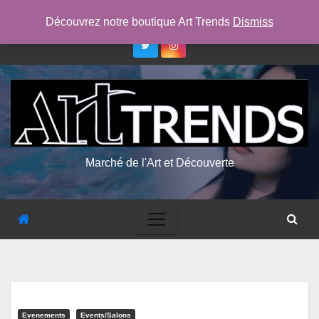
Skip
ven. Août 7th, 2026
11:57:39 PM
Découvrez notre boutique Art Trends
Dismiss
to
content
Marché de l'Art et Découverte
Evenements
Events/salons