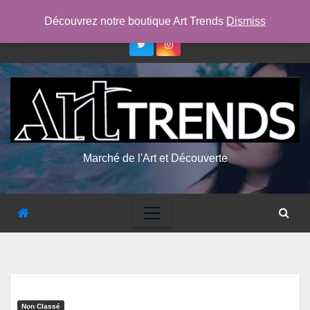
Skip
ven. Août 7th, 2026
9:39:14 AM
Découvrez notre boutique Art Trends
Dismiss
to
content
Marché de l'Art et Découverte
Non Classé