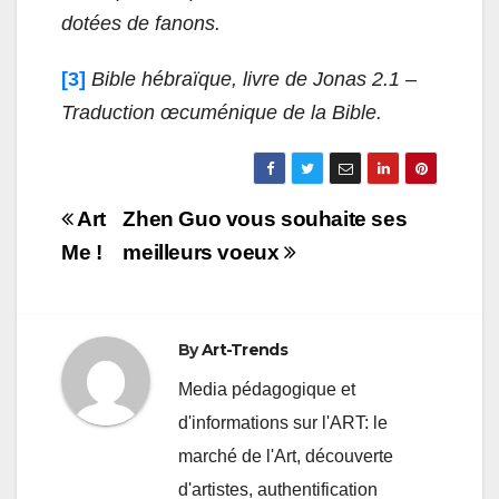
dotées de fanons.
[3]
Bible hébraïque, livre de Jonas 2.1 –
Traduction œcuménique de la Bible.
Navigation
Art
Zhen Guo vous souhaite ses
de
Me !
meilleurs voeux
l’article
By
Art-Trends
Media pédagogique et
d'informations sur l'ART: le
marché de l'Art, découverte
d'artistes, authentification