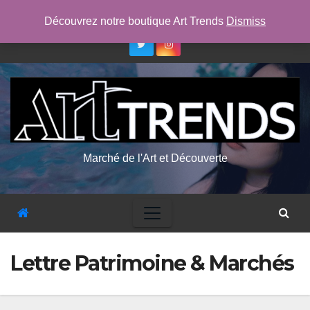
Skip
jeu. Août 6th, 2026
1:05:55 AM
Découvrez notre boutique Art Trends
Dismiss
to
content
Marché de l'Art et Découverte
Lettre Patrimoine & Marchés