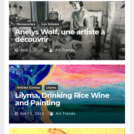
Découvertes
Les Artistes
Anelys Wolf, une artiste à
découvrir
Juin 4, 2026
Art-Trends
Artistes Connus
Lilyma
Lilyma, Drinking Rice Wine
and Painting
Avr 23, 2026
Art-Trends