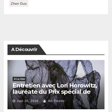
Zhen Guo
A Découvrir
A La Une
Entretien avec Lori Horowitz,
lauréate du Prix spécial de
reconnaissance artistique
Juin 30, 2026
Art-Trends
2026