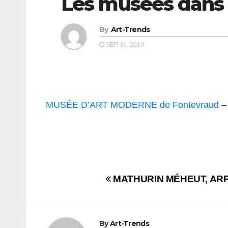
Les musées dans 
By
Art-Trends
SEP 10, 2019
MUSÉE D’ART MODERNE de Fontevraud
– 
Navigation
MATHURIN MÉHEUT, ARPE
de
l’article
By
Art-Trends