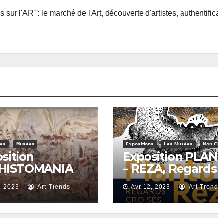
sur l'ART: le marché de l'Art, découverte d'artistes, authentific
ées
Musées
Expositions
Les Musées
Non C
sition
Exposition PLA
HISTOMANIA
– REZA, Regards
ÉE DE
Croisés au Musé
7, 2023
Art-Trends
Avr 12, 2023
Art-Tren
OMME
de l’Homme