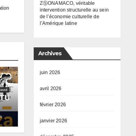
ZⓈONAMACO, véritable
ation
intervention structurelle au sein
de l’économie culturelle de
l’Amérique latine
Archives
juin 2026
avril 2026
lassé
NTU
février 2026
e
ds
janvier 2026