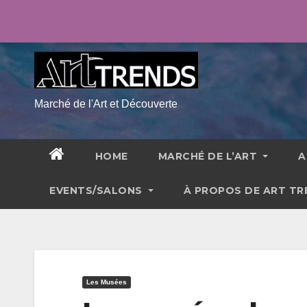
Skip
jeu. Août 6th, 2026
9:54:32 PM
to
content
Marché de l'Art et Découverte
HOME
MARCHÉ DE L’ART
A
EVENTS/SALONS
À PROPOS DE ART T
Les Musées