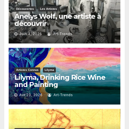
Découvertes
Les Artistes
Anelys Wolf, une artiste à
découvrir
Juin 4, 2026
Art-Trends
Artistes Connus
Lilyma
Lilyma, Drinking Rice Wine
and Painting
Avr 23, 2026
Art-Trends