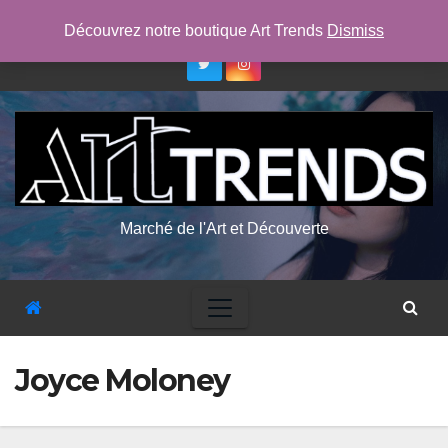
Skip
ven. Août 7th, 2026
12:44:50 PM
Découvrez notre boutique Art Trends
Dismiss
to
content
Marché de l'Art et Découverte
Joyce Moloney