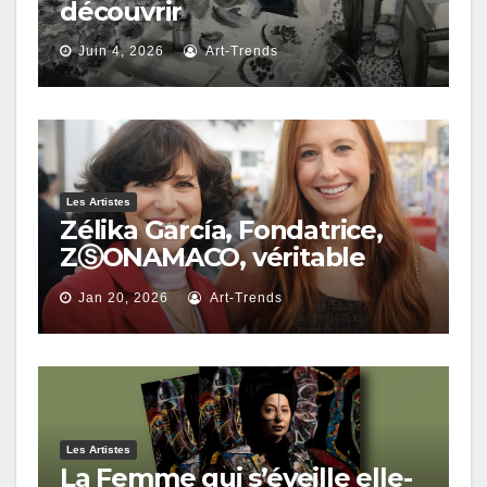
découvrir
Juin 4, 2026
Art-Trends
Les Artistes
Zélika García, Fondatrice,
ZⓈONAMACO, véritable
intervention structurelle au
Jan 20, 2026
Art-Trends
sein de l’économie
culturelle de l’Amérique
latine
Les Artistes
La Femme qui s’éveille elle-