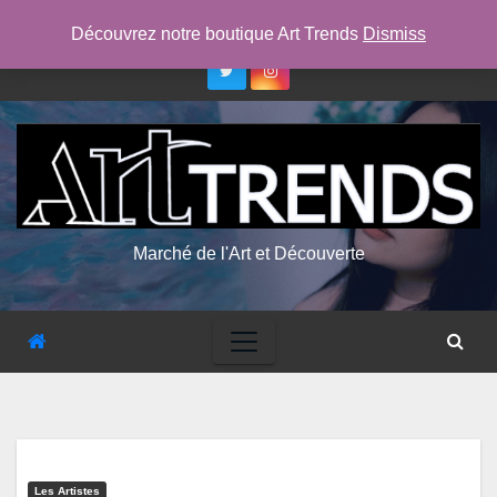
Skip
dim. Août 9th, 2026
5:59:50 AM
Découvrez notre boutique Art Trends
Dismiss
to
content
Marché de l'Art et Découverte
Les Artistes