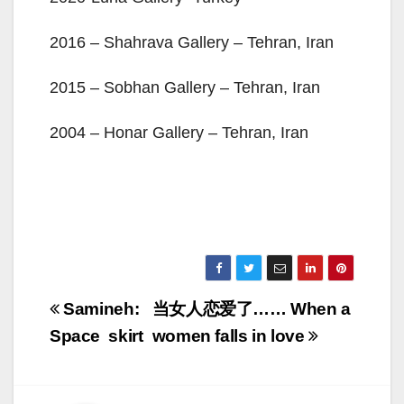
2016 – Shahrava Gallery – Tehran, Iran
2015 – Sobhan Gallery – Tehran, Iran
2004 – Honar Gallery – Tehran, Iran
Navigation
Samineh:
当女人恋爱了…… When a
de
Space skirt
women falls in love
l’article